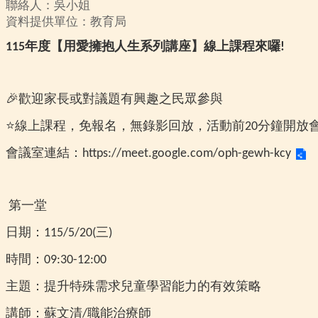
聯絡人：吳小姐
資料提供單位：教育局
年度
【
用愛擁抱人生系列講座
】線上
課程來囉
115
!
🎉
歡迎家長或對議題有興趣之民眾參與
⭐
線上課程，免報名，無錄影回放，活動前
分鐘開放
20
會議室連結：
https://meet.google.com/oph-gewh-kcy
第一堂
日期：
三
115/5/20(
)
時間：
09:30-12:00
主題：
提升特殊需求兒童學習能力的有效策略
講師：蘇文清
職能治療師
/