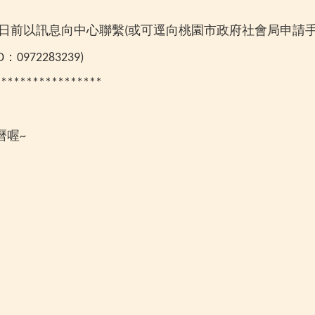
。
日前以訊息向中心聯繫
或可逕向桃園市政府社會局申請
(
：
D
0972283239)
*****************
曆喔
~