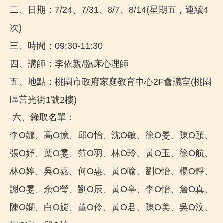
二、日期：7/24、7/31、8/7、8/14(星期五，連續4
次)
三、時間：09:30-11:30
四、講師：李依親/臨床心理師
五、地點：桃園市政府家庭教育中心2F會議室(桃園
區莒光街1號2樓)
六、錄取名單：
李O娜、高O憶、邱O怡、沈O敏、徐O旻、陳O頤、
張O妤、葉O雯、范O羽、林O玲、黃O玉、徐O航、
林O婷、吳O嘉、何O惠、黃O喻、劉O怡、楊O靜、
謝O雯、余O瑩、劉O辰、黃O亭、李O怡、詹O真、
陳O嫻、白O旋、董O伶、黃O君、陳O美、吳O汶、