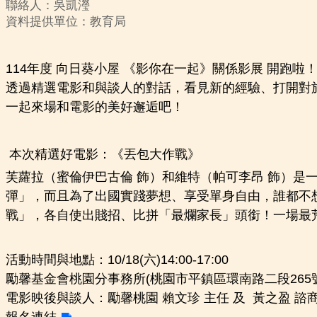
聯絡人：吳凱瀅
資料提供單位：教育局
114年度 向日葵小屋 《影你在一起》關係影展 開跑啦
透過精選電影和與談人的對話，看見新的經驗、打開對
一起來場和電影的美好邂逅吧！
本次精選好電影：《丟包大作戰》
芙蘿拉（蜜倫伊巴古倫 飾）和維特（帕可李昂 飾）
彈」，而且為了出國實踐夢想、享受單身自由，誰都不
戰」，各自使出賤招、比拼「最爛家長」頭銜！一場最荒
活動時間與地點：10/18(六)14:00-17:00
勵馨基金會桃園分事務所(桃園市平鎮區環南路二段265
電影映後與談人：勵馨桃園 賴文珍 主任 及 黃之盈 諮
報名連結