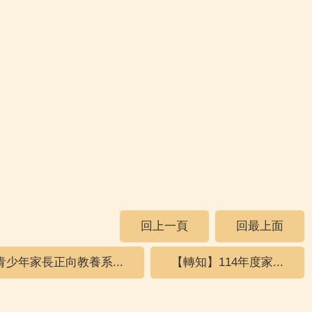
回上一頁
回最上面
青少年家長正向教養系...
【轉知】114年度家...