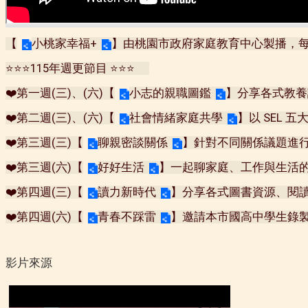
【
小桃家幸福+
】由桃園市政府家庭教育中心製播，每
⭐⭐⭐115年週更節目 ⭐⭐⭐　 
❤️第一週(三)、(六)【
小志的親職圖鑑
】分享各式教養
❤️第二週(三)、(六)【
社會情緒家庭共學
】以 SEL
❤️第三週(三)【
聊親密談關係
】針對不同關係議題進
❤️第三週(六)【
好好生活
】一起聊家庭、工作與生活
❤️第四週(三)【
讀力新時代
】分享各式圖書資源、閱
❤️第四週(六)【
青春不踩雷
】邀請本市國高中學生錄製
影片來源