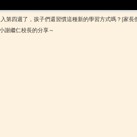
邁入第四週了，孩子們還習慣這種新的學習方式嗎？|家
國小謝繼仁校長的分享～