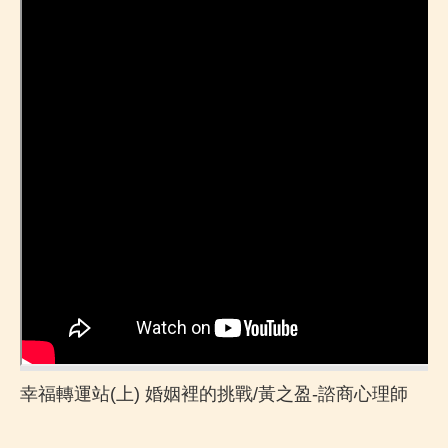
幸福轉運站(上) 婚姻裡的挑戰/黃之盈-諮商心理師