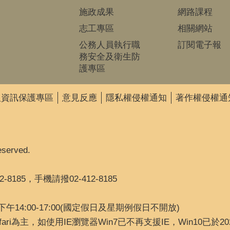
施政成果
網路課程
志工專區
相關網站
公務人員執行職
訂閱電子報
務安全及衛生防
護專區
人資訊保護專區
意見反應
隱私權侵權通知
著作權侵權通
eserved.
2-8185，手機請撥02-412-8185
 下午14:00-17:00(國定假日及星期例假日不開放)
Safari為主，如使用IE瀏覽器Win7已不再支援IE，Win10已於