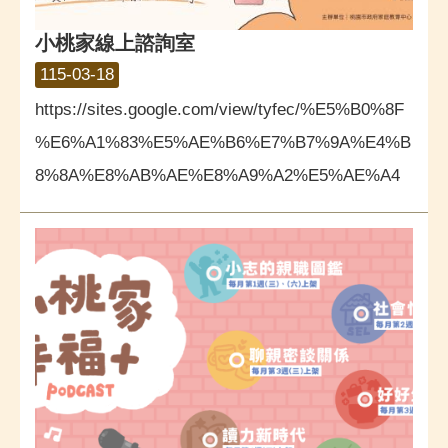
小桃家線上諮詢室
115-03-18
https://sites.google.com/view/tyfec/%E5%B0%8F
%E6%A1%83%E5%AE%B6%E7%B7%9A%E4%B
8%8A%E8%AB%AE%E8%A9%A2%E5%AE%A4