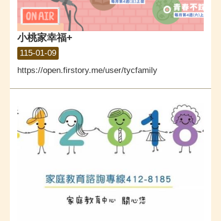
小桃家幸福+
115-01-09
https://open.firstory.me/user/tycfamily